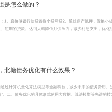
组是怎么做的？
：1、直接做银行信贷置换小贷网贷2、通过房产抵押，置换小
息、短期的贷款。达到大幅降低月供压力，减少利息支出，优化
高，征信情况不算太差的客群 ...
，北塘债务优化有什么效果？
指通过计算机量化算法模型等金融科技，减少未来的债务费用。
贵”。二、债务优化的具体形式使用大数据、算法模型等先进的
根据借款人的收入和债务情 ...