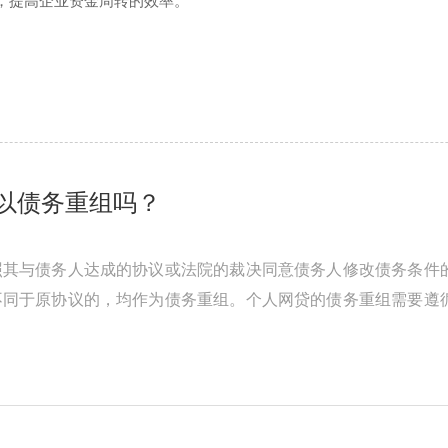
，提高企业资金周转的效率‌。
以债务重组吗？
照其与债务人达成的协议或法院的裁决同意债务人修改债务条件
不同于原协议的，均作为债务重组。个人网贷的债务重组需要遵
额，对资产进行重估价，以确定 ...