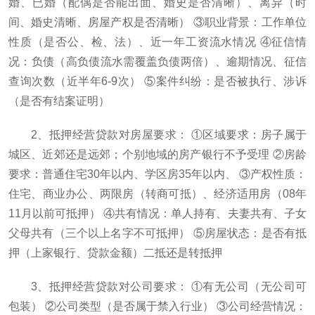
婚、已婚（配偶是否能出面、婚史是否清晰）、离异（时
间、婚史清晰、房屋产权是否清晰） ③职业背景：工作单位
性质（是否公、检、法）、近一年工资流水情况 ④征信情
况：负债（高负债流水需覆盖负债两倍）、逾期情况、征信
查询次数（近半年6-9次） ⑤案件纠纷：是否被执行、涉诉
（是否有结案证明）
2、抵押经营贷款对房屋要求： ①区域要求：房子属于
城区、近郊还是远郊；个别地域的房产银行不予受理 ②房龄
要求：普通住宅30年以内、学区房35年以内、 ③产权性质：
住宅、商业办公、两限房（转商可抵）、经济适用房（08年
11月以前可抵押） ④共有情况：单人持有、夫妻共有、子女
父母共有（三个以上名字不可抵押） ⑤房屋状态：是否有抵
押（上家银行、贷款金额）二抵还是转抵押
3、抵押经营贷款对公司要求： ①有无公司（无公司可
包装） ②公司类型（是否属于禁入行业） ③公司经营情况：