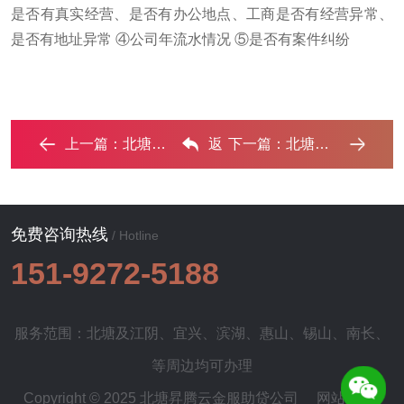
是否有真实经营、是否有办公地点、工商是否有经营异常、
是否有地址异常 ④公司年流水情况 ⑤是否有案件纠纷
上一篇：
北塘房子抵押给银行贷款利率多少 ?‌
返
下一篇：
北塘停息挂账怎么办理？办理停息挂账的流程和注意事项 ...‌
回列表
免费咨询热线
/ Hotline
151-9272-5188
服务范围：北塘及
江阴
、
宜兴
、
滨湖
、
惠山
、
锡山
、
南长
、
等周边均可办理
Copyright © 2025 北塘昇腾云金服助贷公司
网站地图
|