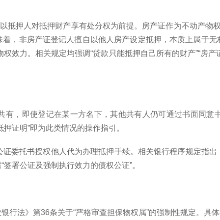
须以抵押人对抵押财产享有处分权为前提。房产证作为不动产物
味着，非房产证登记人擅自以他人房产设定抵押，本质上属于无
生物权效力。相关规定均强调“贷款只能抵押自己所有的财产”“房
多人共有，即使登记在某一方名下，其他共有人仍可通过书面同意
抵押证明”即为此类情况的操作指引。
过公证委托书授权他人代为办理抵押手续。相关银行程序规定指
“签署公证及强制执行效力的债权公证”。
银行法》第36条关于“严格审查担保物权属”的强制性规定。具